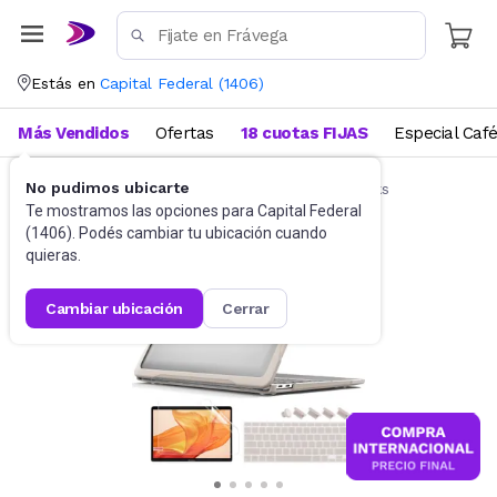
Estás en
Capital Federal
(
1406
)
Más Vendidos
Ofertas
18 cuotas FIJAS
Especial Caf
No pudimos ubicarte
Accesorios de Informática
Funda Notebooks
Te mostramos las opciones para
Capital Federal
(
1406
). Podés cambiar tu ubicación cuando
quieras.
cambiar ubicación
cerrar