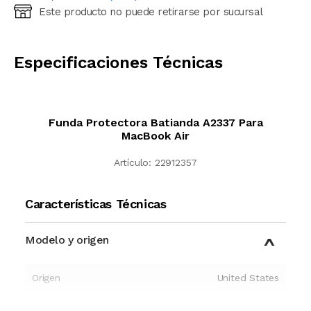
Este producto no puede retirarse por sucursal
Ingresá código postal (sólo números)
CALCULAR
Especificaciones Técnicas
Funda Protectora Batianda A2337 Para
MacBook Air
Artículo:
22912357
Características Técnicas
Modelo y origen
Origen
United States