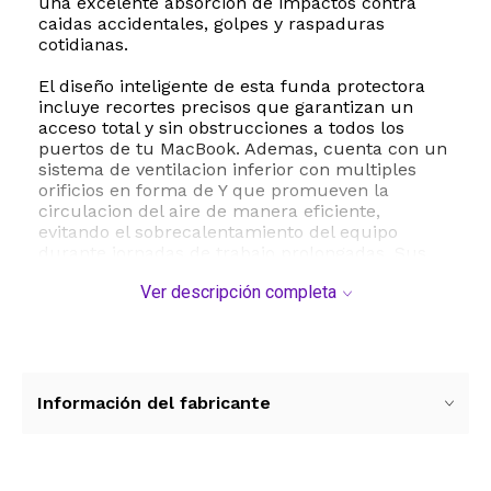
una excelente absorcion de impactos contra
caidas accidentales, golpes y raspaduras
cotidianas.
El diseño inteligente de esta funda protectora
incluye recortes precisos que garantizan un
acceso total y sin obstrucciones a todos los
puertos de tu MacBook. Ademas, cuenta con un
sistema de ventilacion inferior con multiples
orificios en forma de Y que promueven la
circulacion del aire de manera eficiente,
evitando el sobrecalentamiento del equipo
durante jornadas de trabajo prolongadas. Sus
cuatro soportes de goma antideslizantes en la
Ver descripción completa
base proporcionan una estabilidad optima sobre
cualquier superficie lisa.
Este kit de proteccion integral no solo resguarda
la estructura externa, sino que tambien incluye
un protector de pantalla transparente para
Información del fabricante
evitar rayones y una cubierta de teclado de
silicona suave que previene daños por polvo,
suciedad o derrames accidentales de liquidos.
Es la solucion ideal para profesionales,