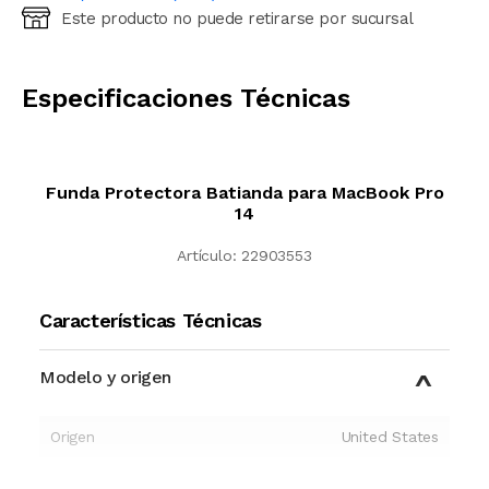
Este producto no puede retirarse por sucursal
Ingresá código postal (sólo números)
CALCULAR
Especificaciones Técnicas
Funda Protectora Batianda para MacBook Pro
14
Artículo:
22903553
Características Técnicas
Modelo y origen
Origen
United States