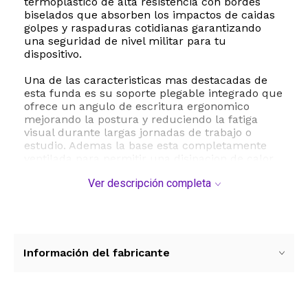
termoplastico de alta resistencia con bordes
biselados que absorben los impactos de caidas
golpes y raspaduras cotidianas garantizando
una seguridad de nivel militar para tu
dispositivo.
Una de las caracteristicas mas destacadas de
esta funda es su soporte plegable integrado que
ofrece un angulo de escritura ergonomico
mejorando la postura y reduciendo la fatiga
visual durante largas jornadas de trabajo o
estudio. Ademas la base esta completamente
ventilada para permitir una disipacion de calor
eficiente evitando el sobrecalentamiento del
Ver descripción completa
equipo. Los recortes de alta precision aseguran
un acceso total a todos los puertos de carga
Thunderbolt y auriculares sin necesidad de
retirar la carcasa.
El paquete de proteccion completa incluye una
Información del fabricante
funda rigida de dos piezas de facil instalacion
un protector de pantalla una cubierta de
teclado a juego y tapones de goma para los
puertos protegiendo tu MacBook contra el polvo