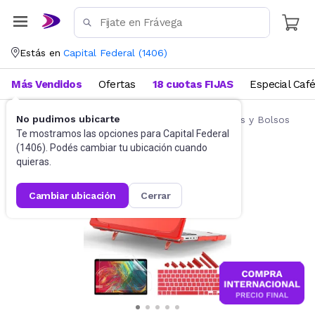
Estás en
Capital Federal
(
1406
)
Más Vendidos
Ofertas
18 cuotas FIJAS
Especial Caf
No pudimos ubicarte
Accesorios de Informática
Fundas, Estuches y Bolsos
Te mostramos las opciones para
Capital Federal
(
1406
). Podés cambiar tu ubicación cuando
quieras.
cambiar ubicación
cerrar