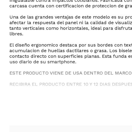
inigualable contra impactos cotidianos. Fabricada con
carcasa cuenta con certificacion de proteccion de gra
Una de las grandes ventajas de este modelo es su prote
afectar la respuesta del panel ni la calidad de visua
tanto verticales como horizontales, ideal para disfru
libres.
El diseño ergonomico destaca por sus bordes con text
acumulacion de huellas dactilares o grasa. Los bisele
contacto directo con superficies planas. Esta funda 
uso diario de su smartphone.
ESTE PRODUCTO VIENE DE USA DENTRO DEL MARCO 
RECIBIRA EL PRODUCTO ENTRE 10 Y 12 DIAS DESPUE