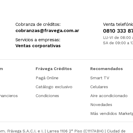
Cobranza de créditos:
Venta telefóni
cobranzas@fravega.com.ar
0810 333 8
LU-VI de 08:00 
Servicios a empresas:
SA de 09:00 a 1
Ventas corporativas
om
Frávega Créditos
Recomendados
Pagá Online
Smart TV
Catálogo exclusivo
Celulares
nancieros
Condiciones
Aire acondicionado
Novedades
Más vendidos Market
com.
Frávega S.A.C.I. e I. | Larrea 1106 2° Piso (C1117ABH) | Ciudad de