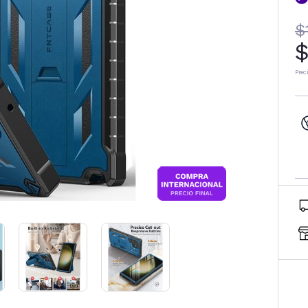
$
$
Prec