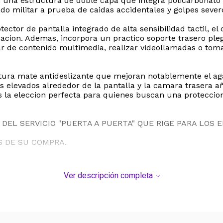
 una estructura de doble capa que integra policarbonato ri
do militar a prueba de caidas accidentales y golpes sever
ctor de pantalla integrado de alta sensibilidad tactil, el
lizacion. Ademas, incorpora un practico soporte trasero pl
tar de contenido multimedia, realizar videollamadas o tom
ura mate antideslizante que mejoran notablemente el agar
s elevados alrededor de la pantalla y la camara trasera a
es la eleccion perfecta para quienes buscan una proteccio
DEL SERVICIO "PUERTA A PUERTA" QUE RIGE PARA LOS 
S DE SU COMPRA.
Ver descripción completa