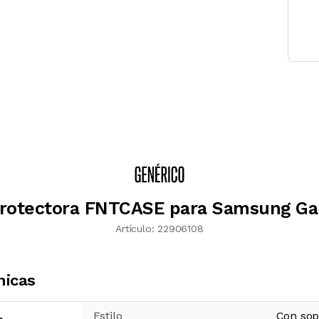
rotectora FNTCASE para Samsung Ga
Artículo:
22906108
nicas
Estilo
Con sop