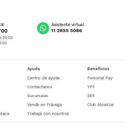
ca:
Asistente virtual
700
11 2855 5086
a 20:00
3:00
Ayuda
Beneficios
Centro de ayuda
Personal Pay
Contactanos
YPF
Sucursales
365
Vendé en Frávega
Club Movistar
place
Trabajá con nosotros