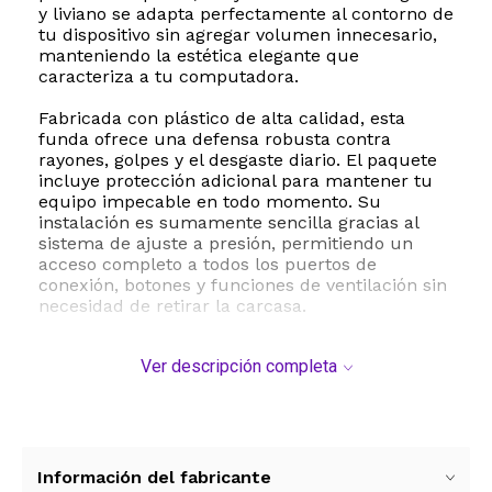
y liviano se adapta perfectamente al contorno de
tu dispositivo sin agregar volumen innecesario,
manteniendo la estética elegante que
caracteriza a tu computadora.
Fabricada con plástico de alta calidad, esta
funda ofrece una defensa robusta contra
rayones, golpes y el desgaste diario. El paquete
incluye protección adicional para mantener tu
equipo impecable en todo momento. Su
instalación es sumamente sencilla gracias al
sistema de ajuste a presión, permitiendo un
acceso completo a todos los puertos de
conexión, botones y funciones de ventilación sin
necesidad de retirar la carcasa.
Con un peso de apenas 0.28 kilogramos y unas
Ver descripción completa
dimensiones precisas de 13.3 por 8.86 pulgadas,
es el accesorio ideal para transportar tu laptop
de forma segura en cualquier mochila o bolso.
Asegura la vida útil de tu inversión con un
producto que combina estilo, resistencia y
funcionalidad superior.
Información del fabricante