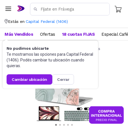
Estás en
Capital Federal
(
1406
)
Más Vendidos
Ofertas
18 cuotas FIJAS
Especial Caf
No pudimos ubicarte
Accesorios de Informática
Funda Notebooks
Te mostramos las opciones para
Capital Federal
(
1406
). Podés cambiar tu ubicación cuando
quieras.
cambiar ubicación
cerrar