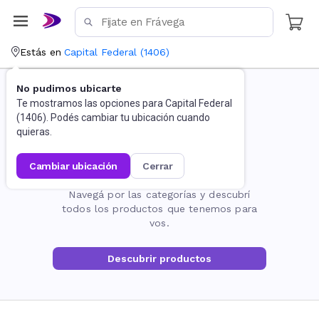
Estás en
Capital Federal
(
1406
)
No pudimos ubicarte
Te mostramos las opciones para
Capital Federal
(
1406
). Podés cambiar tu ubicación cuando
quieras.
cambiar ubicación
cerrar
La página no existe
Navegá por las categorías y descubrí
todos los productos que tenemos para
vos.
Descubrir productos