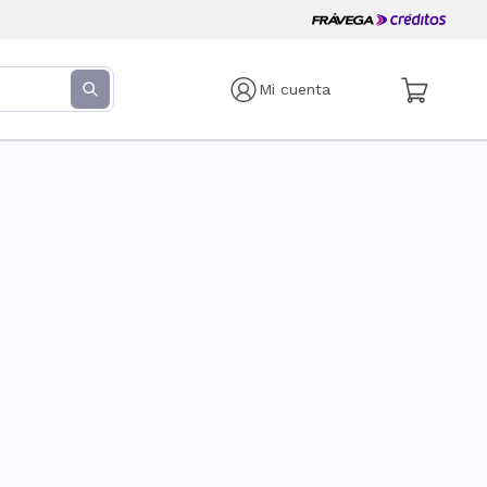
Mi cuenta
s