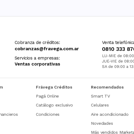
Cobranza de créditos:
Venta telefónic
cobranzas@fravega.com.ar
0810 333 87
LU-MIE de 08:00
Servicios a empresas:
JUE-VIE de 08:0
Ventas corporativas
SA de 09:00 a 13
om
Frávega Créditos
Recomendados
Pagá Online
Smart TV
Catálogo exclusivo
Celulares
nancieros
Condiciones
Aire acondicionado
Novedades
Más vendidos Market