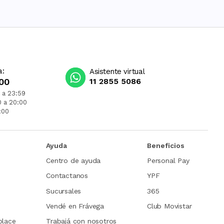
a:
Asistente virtual
00
11 2855 5086
 a 23:59
0 a 20:00
:00
Ayuda
Beneficios
Centro de ayuda
Personal Pay
Contactanos
YPF
Sucursales
365
Vendé en Frávega
Club Movistar
place
Trabajá con nosotros