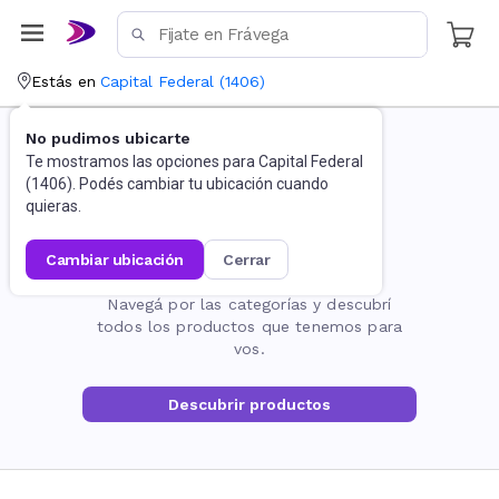
Estás en
Capital Federal
(
1406
)
No pudimos ubicarte
Te mostramos las opciones para
Capital Federal
(
1406
). Podés cambiar tu ubicación cuando
quieras.
cambiar ubicación
cerrar
La página no existe
Navegá por las categorías y descubrí
todos los productos que tenemos para
vos.
Descubrir productos