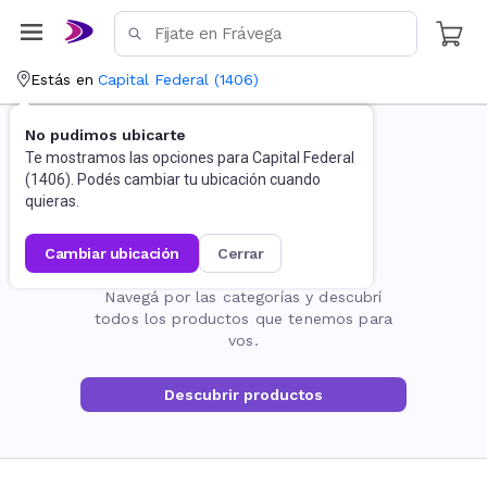
Estás en
Capital Federal
(
1406
)
No pudimos ubicarte
Te mostramos las opciones para
Capital Federal
(
1406
). Podés cambiar tu ubicación cuando
quieras.
cambiar ubicación
cerrar
La página no existe
Navegá por las categorías y descubrí
todos los productos que tenemos para
vos.
Descubrir productos