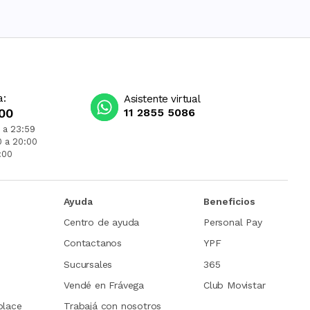
a:
Asistente virtual
00
11 2855 5086
 a 23:59
0 a 20:00
:00
Ayuda
Beneficios
Centro de ayuda
Personal Pay
Contactanos
YPF
Sucursales
365
Vendé en Frávega
Club Movistar
place
Trabajá con nosotros