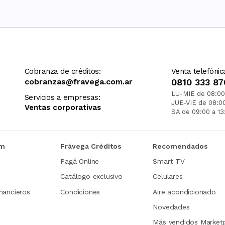
Cobranza de créditos:
Venta telefónic
cobranzas@fravega.com.ar
0810 333 87
LU-MIE de 08:00
Servicios a empresas:
JUE-VIE de 08:0
Ventas corporativas
SA de 09:00 a 13
om
Frávega Créditos
Recomendados
Pagá Online
Smart TV
Catálogo exclusivo
Celulares
nancieros
Condiciones
Aire acondicionado
Novedades
Más vendidos Market