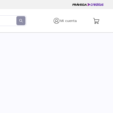
Mi cuenta
s