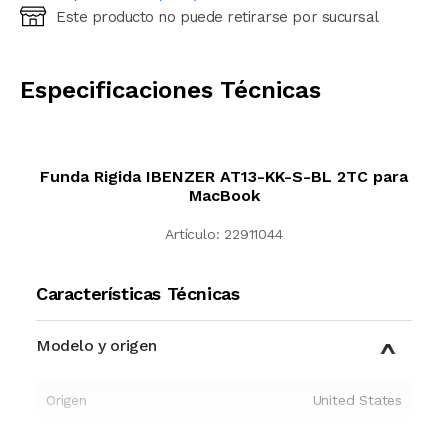
Este producto no puede retirarse por sucursal
Ingresá código postal (sólo números)
CALCULAR
Especificaciones Técnicas
Funda Rigida IBENZER AT13-KK-S-BL 2TC para
MacBook
Artículo:
22911044
Características Técnicas
Modelo y origen
Origen
United States