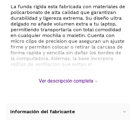
La funda rigida esta fabricada con materiales de
policarbonato de alta calidad que garantizan
durabilidad y ligereza extrema. Su diseño ultra
delgado no añade volumen extra a tu laptop,
permitiendo transportarla con total comodidad
en cualquier mochila o maletin. Cuenta con
micro clips de precision que aseguran un ajuste
firme y permiten colocar o retirar la carcasa de
forma rapida y sencilla sin dañar los bordes de
la computadora. Ademas, la base incorpora
rejillas de ventilacion que evitan el
sobrecalentamiento y almohadillas
antideslizantes que mantienen el equipo estable
Ver descripción completa
en cualquier superficie de trabajo.
Este accesorio es totalmente compatible con los
modelos MacBook Air de 13.6 pulgadas con chip
M3 A3113 y M2 A2681 lanzados entre 2022 y
2025. Es importante verificar el numero de
Información del fabricante
modelo AXXXX en la parte inferior de tu
dispositivo antes de realizar la compra para
asegurar una compatibilidad perfecta. Disfruta
de una experiencia de uso segura y estilizada