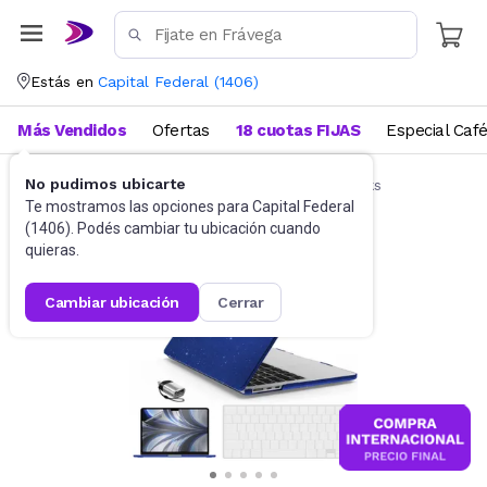
Estás en
Capital Federal
(
1406
)
Más Vendidos
Ofertas
18 cuotas FIJAS
Especial Caf
No pudimos ubicarte
Accesorios de Informática
Funda Notebooks
Te mostramos las opciones para
Capital Federal
(
1406
). Podés cambiar tu ubicación cuando
quieras.
cambiar ubicación
cerrar