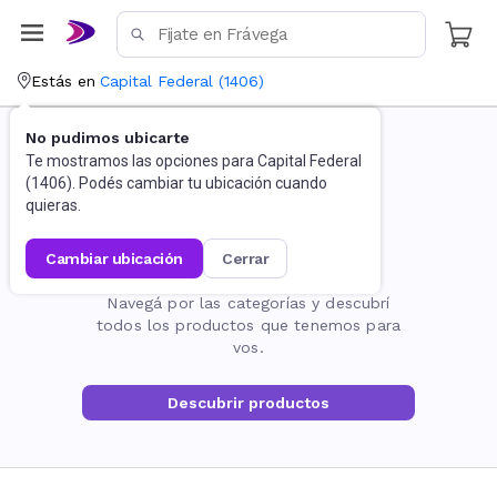
Estás en
Capital Federal
(
1406
)
No pudimos ubicarte
Te mostramos las opciones para
Capital Federal
(
1406
). Podés cambiar tu ubicación cuando
quieras.
cambiar ubicación
cerrar
La página no existe
Navegá por las categorías y descubrí
todos los productos que tenemos para
vos.
Descubrir productos