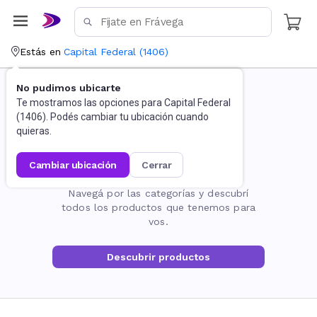
Estás en
Capital Federal
(
1406
)
No pudimos ubicarte
Te mostramos las opciones para
Capital Federal
(
1406
). Podés cambiar tu ubicación cuando
quieras.
cambiar ubicación
cerrar
La página no existe
Navegá por las categorías y descubrí
todos los productos que tenemos para
vos.
Descubrir productos