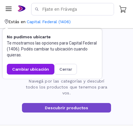
Estás en
Capital Federal
(
1406
)
No pudimos ubicarte
Te mostramos las opciones para
Capital Federal
(
1406
). Podés cambiar tu ubicación cuando
quieras.
cambiar ubicación
cerrar
La página no existe
Navegá por las categorías y descubrí
todos los productos que tenemos para
vos.
Descubrir productos