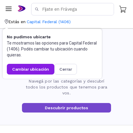
Estás en
Capital Federal
(
1406
)
No pudimos ubicarte
Te mostramos las opciones para
Capital Federal
(
1406
). Podés cambiar tu ubicación cuando
quieras.
cambiar ubicación
cerrar
La página no existe
Navegá por las categorías y descubrí
todos los productos que tenemos para
vos.
Descubrir productos