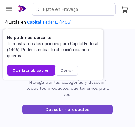
Estás en
Capital Federal
(
1406
)
No pudimos ubicarte
Te mostramos las opciones para
Capital Federal
(
1406
). Podés cambiar tu ubicación cuando
quieras.
cambiar ubicación
cerrar
La página no existe
Navegá por las categorías y descubrí
todos los productos que tenemos para
vos.
Descubrir productos