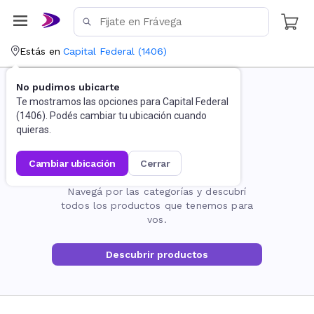
Estás en
Capital Federal
(
1406
)
No pudimos ubicarte
Te mostramos las opciones para
Capital Federal
(
1406
). Podés cambiar tu ubicación cuando
quieras.
cambiar ubicación
cerrar
La página no existe
Navegá por las categorías y descubrí
todos los productos que tenemos para
vos.
Descubrir productos