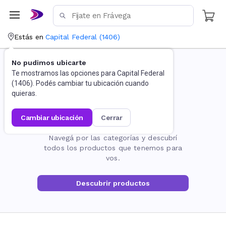
Estás en
Capital Federal
(
1406
)
No pudimos ubicarte
Te mostramos las opciones para
Capital Federal
(
1406
). Podés cambiar tu ubicación cuando
quieras.
cambiar ubicación
cerrar
La página no existe
Navegá por las categorías y descubrí
todos los productos que tenemos para
vos.
Descubrir productos