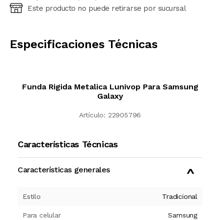
Este producto no puede retirarse por sucursal
Ingresá código postal (sólo números)
CALCULAR
Especificaciones Técnicas
Funda Rigida Metalica Lunivop Para Samsung
Galaxy
Artículo:
22905796
Características Técnicas
Características generales
Estilo
Tradicional
Para celular
Samsung