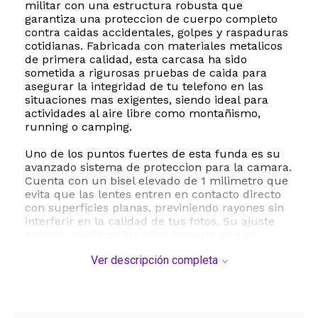
militar con una estructura robusta que
garantiza una proteccion de cuerpo completo
contra caidas accidentales, golpes y raspaduras
cotidianas. Fabricada con materiales metalicos
de primera calidad, esta carcasa ha sido
sometida a rigurosas pruebas de caida para
asegurar la integridad de tu telefono en las
situaciones mas exigentes, siendo ideal para
actividades al aire libre como montañismo,
running o camping.
Uno de los puntos fuertes de esta funda es su
avanzado sistema de proteccion para la camara.
Cuenta con un bisel elevado de 1 milimetro que
evita que las lentes entren en contacto directo
con superficies planas, previniendo rayones sin
interferir en la calidad de tus fotos. Su ajuste
preciso mediante tornillos asegura que el
telefono permanezca firmemente sujeto dentro
Ver descripción completa
de la estructura, ofreciendo una resistencia de
grado militar sin precedentes. El acabado mate
en color negro le otorga un aspecto moderno,
sobrio y sumamente elegante.