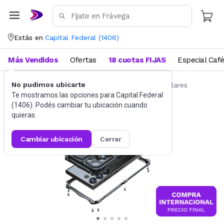
Estás en
Capital Federal
(
1406
)
Más Vendidos
Ofertas
18 cuotas FIJAS
Especial Caf
No pudimos ubicarte
Accesorios para Celulares
Fundas para celulares
Te mostramos las opciones para
Capital Federal
(
1406
). Podés cambiar tu ubicación cuando
quieras.
cambiar ubicación
cerrar