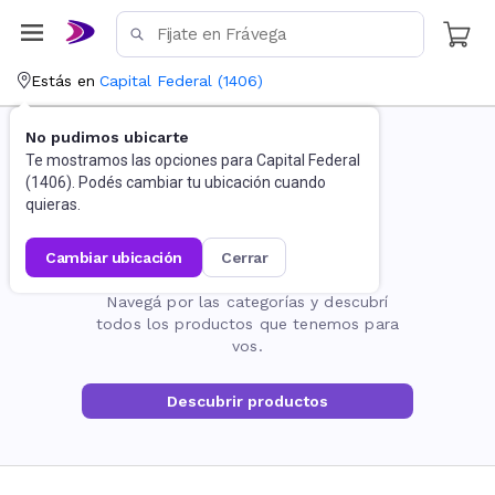
Estás en
Capital Federal
(
1406
)
No pudimos ubicarte
Te mostramos las opciones para
Capital Federal
(
1406
). Podés cambiar tu ubicación cuando
quieras.
cambiar ubicación
cerrar
La página no existe
Navegá por las categorías y descubrí
todos los productos que tenemos para
vos.
Descubrir productos