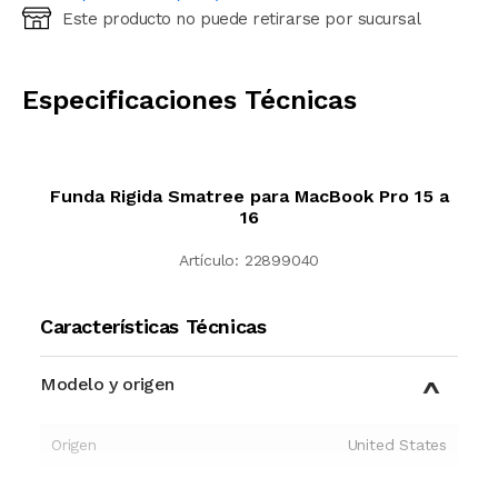
Este producto no puede retirarse por sucursal
Ingresá código postal (sólo números)
CALCULAR
Especificaciones Técnicas
Funda Rigida Smatree para MacBook Pro 15 a
16
Artículo:
22899040
Características Técnicas
Modelo y origen
Origen
United States