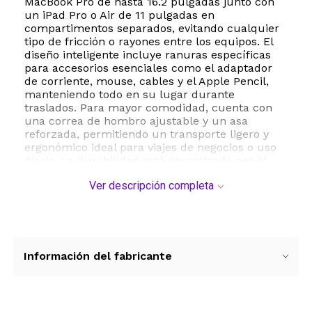
MacBook Pro de hasta 16.2 pulgadas junto con
un iPad Pro o Air de 11 pulgadas en
compartimentos separados, evitando cualquier
tipo de fricción o rayones entre los equipos. El
diseño inteligente incluye ranuras específicas
para accesorios esenciales como el adaptador
de corriente, mouse, cables y el Apple Pencil,
manteniendo todo en su lugar durante
traslados. Para mayor comodidad, cuenta con
una correa de hombro ajustable y un asa
reforzada, permitiendo un transporte ligero y
ergonómico ideal para viajes de negocios o uso
diario. La durabilidad está garantizada por el
uso de cremalleras YKK de alta calidad,
Ver descripción completa
reconocidas mundialmente por su suavidad y
larga vida útil. Con un peso de 1.72 kilogramos,
esta funda combina la robustez de un estuche
rígido con la versatilidad de un maletín portátil,
asegurando que su inversión tecnológica esté
protegida bajo cualquier circunstancia climática
Información del fabricante
o de movimiento.
ESTE PRODUCTO VIENE DE USA DENTRO DEL
MARCO DEL SERVICIO "PUERTA A PUERTA" QUE