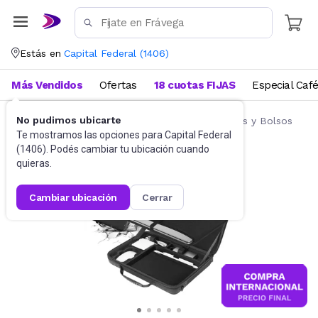
Estás en
Capital Federal
(
1406
)
Más Vendidos
Ofertas
18 cuotas FIJAS
Especial Caf
No pudimos ubicarte
Accesorios de Informática
Fundas, Estuches y Bolsos
Te mostramos las opciones para
Capital Federal
(
1406
). Podés cambiar tu ubicación cuando
quieras.
cambiar ubicación
cerrar