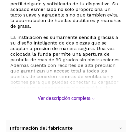
perfil delgado y sofisticado de tu dispositivo. Su
acabado esmerilado no solo proporciona un
tacto suave y agradable sino que tambien evita
la acumulacion de huellas dactilares y manchas
de grasa.
La instalacion es sumamente sencilla gracias a
su diseño inteligente de dos piezas que se
acoplan a presion de manera segura. Una vez
colocada la funda permite una apertura de
pantalla de mas de 90 grados sin obstrucciones.
Ademas cuenta con recortes de alta precision
que garantizan un acceso total a todos los
puertos de conexion ranuras de ventilacion y
botones para que puedas conectar tu cargador
auriculares o adaptadores sin necesidad de
retirar la carcasa.
Ver descripción completa
Este kit de proteccion integral no solo incluye la
carcasa superior e inferior de plastico de alta
resistencia sino que tambien viene acompañado
por dos cubiertas de teclado a juego un
protector de pantalla transparente y tapones
Información del fabricante