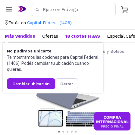
Estás en
Capital Federal
(
1406
)
Más Vendidos
Ofertas
18 cuotas FIJAS
Especial Caf
No pudimos ubicarte
Accesorios de Informática
Fundas, Estuches y Bolsos
Te mostramos las opciones para
Capital Federal
(
1406
). Podés cambiar tu ubicación cuando
quieras.
cambiar ubicación
cerrar