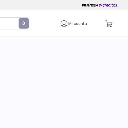
Mi cuenta
s