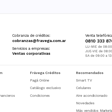
Cobranza de créditos:
Venta telefónic
cobranzas@fravega.com.ar
0810 333 87
LU-MIE de 08:00
Servicios a empresas:
JUE-VIE de 08:0
Ventas corporativas
SA de 09:00 a 13
om
Frávega Créditos
Recomendados
Pagá Online
Smart TV
Catálogo exclusivo
Celulares
nancieros
Condiciones
Aire acondicionado
Novedades
Más vendidos Market