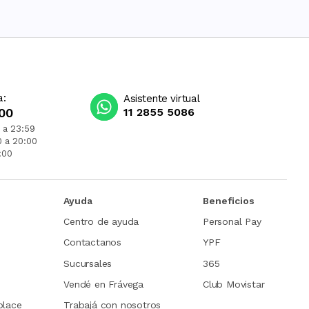
a:
Asistente virtual
00
11 2855 5086
 a 23:59
0 a 20:00
:00
Ayuda
Beneficios
Centro de ayuda
Personal Pay
Contactanos
YPF
Sucursales
365
Vendé en Frávega
Club Movistar
place
Trabajá con nosotros