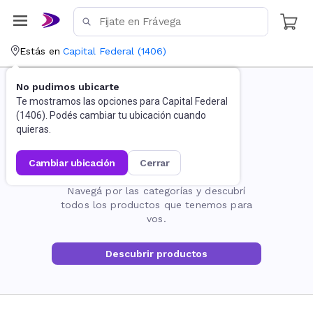
Estás en
Capital Federal
(
1406
)
No pudimos ubicarte
Te mostramos las opciones para
Capital Federal
(
1406
). Podés cambiar tu ubicación cuando
quieras.
cambiar ubicación
cerrar
La página no existe
Navegá por las categorías y descubrí
todos los productos que tenemos para
vos.
Descubrir productos