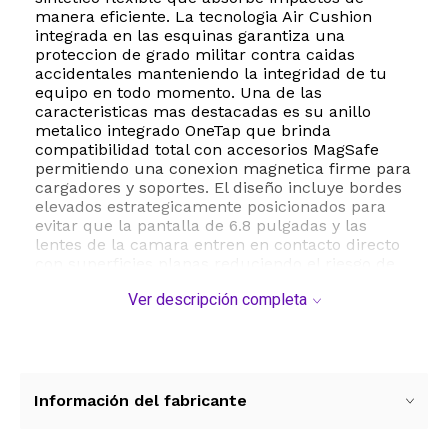
manera eficiente. La tecnologia Air Cushion
integrada en las esquinas garantiza una
proteccion de grado militar contra caidas
accidentales manteniendo la integridad de tu
equipo en todo momento. Una de las
caracteristicas mas destacadas es su anillo
metalico integrado OneTap que brinda
compatibilidad total con accesorios MagSafe
permitiendo una conexion magnetica firme para
cargadores y soportes. El diseño incluye bordes
elevados estrategicamente posicionados para
evitar que la pantalla de 6.8 pulgadas y las
lentes de la camara entren en contacto directo
con superficies planas reduciendo el riesgo de
rayaduras. Los botones tactiles estan diseñados
Ver descripción completa
para ofrecer una respuesta solida y una
pulsacion fluida manteniendo la experiencia de
uso original del dispositivo. Con dimensiones
precisas de 6.59 por 3.24 pulgadas y un perfil
delgado esta carcasa no añade volumen
innecesario permitiendo un agarre comodo y
Información del fabricante
seguro. Es la solucion ideal para quienes buscan
maxima seguridad sin sacrificar la estetica ni la