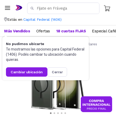
Estás en
Capital Federal
(
1406
)
Más Vendidos
Ofertas
18 cuotas FIJAS
Especial Caf
No pudimos ubicarte
Accesorios para Celulares
Fundas para celulares
Te mostramos las opciones para
Capital Federal
(
1406
). Podés cambiar tu ubicación cuando
quieras.
cambiar ubicación
cerrar