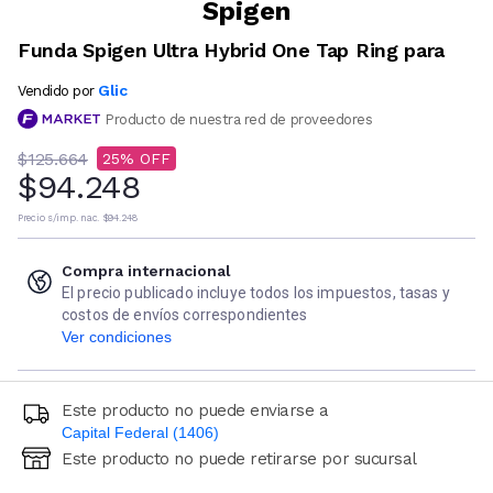
Spigen
Funda Spigen Ultra Hybrid One Tap Ring para
Glic
Vendido por
Producto de nuestra red de proveedores
$125.664
25
$94.248
Precio s/imp. nac.
$94.248
Compra internacional
El precio publicado incluye todos los impuestos, tasas y
costos de envíos correspondientes
Ver condiciones
Este producto no puede enviarse a
Capital Federal (1406)
Este producto no puede retirarse por sucursal
Ingresá código postal (sólo números)