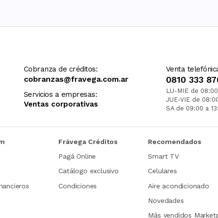
Cobranza de créditos:
Venta telefónic
cobranzas@fravega.com.ar
0810 333 87
LU-MIE de 08:00
Servicios a empresas:
JUE-VIE de 08:0
Ventas corporativas
SA de 09:00 a 13
om
Frávega Créditos
Recomendados
Pagá Online
Smart TV
Catálogo exclusivo
Celulares
nancieros
Condiciones
Aire acondicionado
Novedades
Más vendidos Market