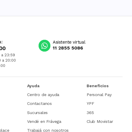
a:
Asistente virtual
00
11 2855 5086
 a 23:59
0 a 20:00
:00
Ayuda
Beneficios
Centro de ayuda
Personal Pay
Contactanos
YPF
Sucursales
365
Vendé en Frávega
Club Movistar
place
Trabajá con nosotros