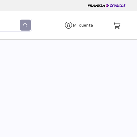
Mi cuenta
s