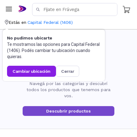
Estás en
Capital Federal
(
1406
)
No pudimos ubicarte
Te mostramos las opciones para
Capital Federal
(
1406
). Podés cambiar tu ubicación cuando
quieras.
cambiar ubicación
cerrar
La página no existe
Navegá por las categorías y descubrí
todos los productos que tenemos para
vos.
Descubrir productos