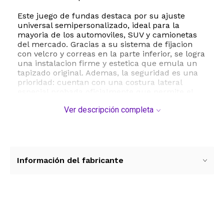
Este juego de fundas destaca por su ajuste
universal semipersonalizado, ideal para la
mayoria de los automoviles, SUV y camionetas
del mercado. Gracias a su sistema de fijacion
con velcro y correas en la parte inferior, se logra
una instalacion firme y estetica que emula un
tapizado original. Ademas, la seguridad es una
prioridad: cuentan con una costura lateral
especial probada oficialmente que permite el
correcto despliegue de las bolsas de aire en
Ver descripción completa
caso de emergencia.
La resistencia al agua del material facilita una
limpieza rapida y sencilla con solo un paño
humedo, manteniendo el habitaculo impecable
en cualquier epoca del año. Disfruta de una
Información del fabricante
experiencia de manejo premium con la
combinacion perfecta de proteccion, estilo y
ergonomia que solo CAR PASS puede ofrecer a
tu vehiculo.
Ver más contenido
ESTE PRODUCTO VIENE DE USA DENTRO DEL