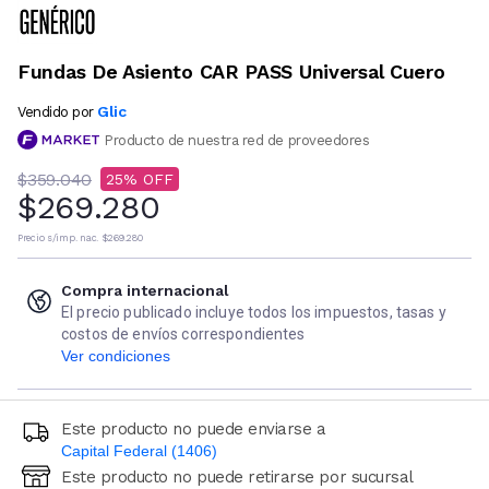
Fundas De Asiento CAR PASS Universal Cuero
Glic
Vendido por
Producto de nuestra red de proveedores
$359.040
25
$269.280
Precio s/imp. nac.
$269.280
Compra internacional
El precio publicado incluye todos los impuestos, tasas y
costos de envíos correspondientes
Ver condiciones
Este producto no puede enviarse a
Capital Federal (1406)
Este producto no puede retirarse por sucursal
Ingresá código postal (sólo números)