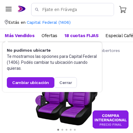
Estás en
Capital Federal
(
1406
)
Más Vendidos
Ofertas
18 cuotas FIJAS
Especial Caf
No pudimos ubicarte
Accesorios para autos y motos
Fundas y cobertores
Te mostramos las opciones para
Capital Federal
(
1406
). Podés cambiar tu ubicación cuando
quieras.
cambiar ubicación
cerrar