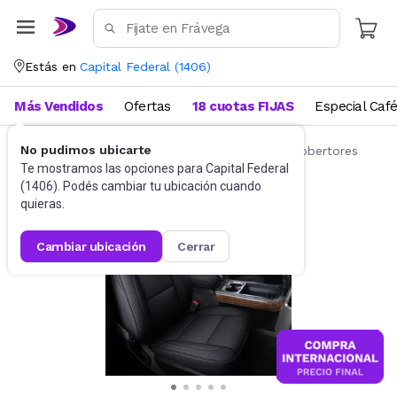
Estás en
Capital Federal
(
1406
)
Más Vendidos
Ofertas
18 cuotas FIJAS
Especial Caf
No pudimos ubicarte
Accesorios para autos y motos
Fundas y cobertores
Te mostramos las opciones para
Capital Federal
(
1406
). Podés cambiar tu ubicación cuando
quieras.
cambiar ubicación
cerrar