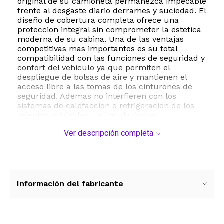
original de su camioneta permanezca impecable
frente al desgaste diario derrames y suciedad. El
diseño de cobertura completa ofrece una
proteccion integral sin comprometer la estetica
moderna de su cabina. Una de las ventajas
competitivas mas importantes es su total
compatibilidad con las funciones de seguridad y
confort del vehiculo ya que permiten el
despliegue de bolsas de aire y mantienen el
acceso libre a las tomas de los cinturones de
seguridad. Ademas no interfieren con los
sistemas de calefaccion o refrigeracion de los
asientos originales. La instalacion es
sumamente sencilla gracias a su sistema de
Ver descripción completa
clips ganchos y materiales antideslizantes que
evitan cualquier movimiento incomodo una vez
colocadas. Este kit incluye las fundas para los
asientos delanteros y la funda para el
reposabrazos central proporcionando un ajuste
personalizado que se siente como tapiceria de
Información del fabricante
fabrica. Son ideales para conductores que
buscan una mezcla entre lujo funcionalidad y
proteccion extrema para su herramienta de
trabajo o transporte personal.