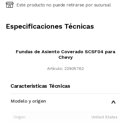
Este producto no puede retirarse por sucursal
Ingresá código postal (sólo números)
CALCULAR
Especificaciones Técnicas
Fundas de Asiento Coverado SCSF04 para
Chevy
Artículo:
22905762
Características Técnicas
Modelo y origen
Origen
United States