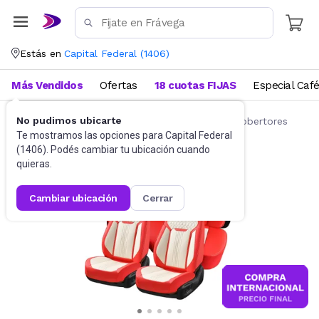
Estás en
Capital Federal
(
1406
)
Más Vendidos
Ofertas
18 cuotas FIJAS
Especial Caf
No pudimos ubicarte
Accesorios para autos y motos
Fundas y cobertores
Te mostramos las opciones para
Capital Federal
(
1406
). Podés cambiar tu ubicación cuando
quieras.
cambiar ubicación
cerrar