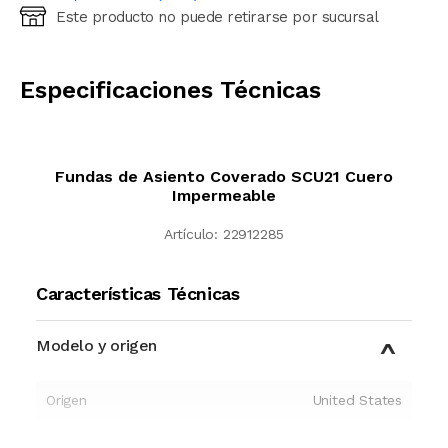
Este producto no puede retirarse por sucursal
Ingresá código postal (sólo números)
CALCULAR
Especificaciones Técnicas
Fundas de Asiento Coverado SCU21 Cuero
Impermeable
Artículo:
22912285
Características Técnicas
Modelo y origen
Origen
United States