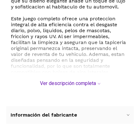
que su diseño elegante añade un toque de lujo
y sofisticacion al habitaculo de tu automovil.
Este juego completo ofrece una proteccion
integral de alta eficiencia contra el desgaste
diario, polvo, liquidos, pelos de mascotas,
friccion y rayos UV. Al ser impermeables,
facilitan la limpieza y aseguran que la tapiceria
original permanezca intacta, preservando el
valor de reventa de tu vehiculo. Ademas, estan
diseñadas pensando en la seguridad y
funcionalidad, por lo que son totalmente
compatibles con bolsas de aire laterales,
cinturones de seguridad y funciones de masaje
Ver descripción completa
de los asientos originales.
Gracias a su diseño de ajuste universal, estas
fundas son compatibles con la mayoria de los
modelos de automoviles, incluyendo sedanes,
SUV y camionetas. El paquete incluye dos
Información del fabricante
fundas para los asientos delanteros y tres
fundas para los asientos traseros, acompañadas
de un manual detallado para una instalacion
sencilla y segura. Disfruta de un viaje comodo,