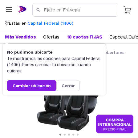
Estás en
Capital Federal
(
1406
)
Más Vendidos
Ofertas
18 cuotas FIJAS
Especial Caf
No pudimos ubicarte
Accesorios para autos y motos
Fundas y cobertores
Te mostramos las opciones para
Capital Federal
(
1406
). Podés cambiar tu ubicación cuando
quieras.
cambiar ubicación
cerrar