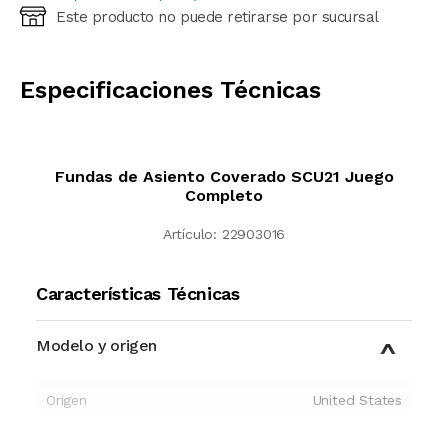
Este producto no puede retirarse por sucursal
Ingresá código postal (sólo números)
CALCULAR
Especificaciones Técnicas
Fundas de Asiento Coverado SCU21 Juego
Completo
Artículo:
22903016
Características Técnicas
Modelo y origen
Origen
United States