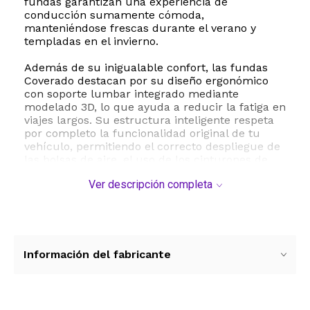
fundas garantizan una experiencia de
conducción sumamente cómoda,
manteniéndose frescas durante el verano y
templadas en el invierno.
Además de su inigualable confort, las fundas
Coverado destacan por su diseño ergonómico
con soporte lumbar integrado mediante
modelado 3D, lo que ayuda a reducir la fatiga en
viajes largos. Su estructura inteligente respeta
por completo la funcionalidad original de tu
vehículo, permitiendo el correcto despliegue de
las bolsas de aire, el uso de los cinturones de
seguridad, los reposabrazos y el ajuste de los
Ver descripción completa
reposacabezas sin ningún tipo de obstrucción.
La protección es de nivel superior. Este juego
completo actúa como un escudo impenetrable
contra derrames de líquidos, manchas difíciles,
polvo, pelos de mascotas y el desgaste diario
Información del fabricante
causado por los rayos UV. Al ser impermeables y
resistentes a las manchas, su limpieza es
sumamente sencilla, asegurando que la
tapicería original de tu auto se mantenga