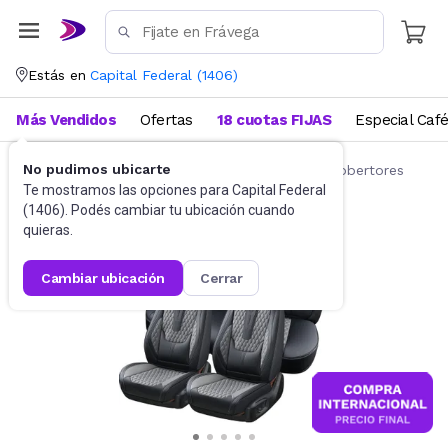
Estás en
Capital Federal
(
1406
)
Más Vendidos
Ofertas
18 cuotas FIJAS
Especial Caf
No pudimos ubicarte
Accesorios para autos y motos
Fundas y cobertores
Te mostramos las opciones para
Capital Federal
(
1406
). Podés cambiar tu ubicación cuando
quieras.
cambiar ubicación
cerrar