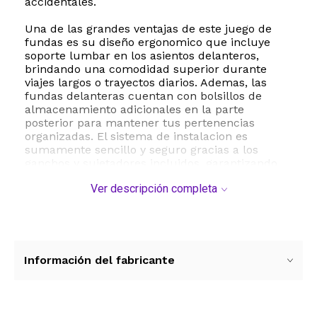
accidentales.
Una de las grandes ventajas de este juego de
fundas es su diseño ergonomico que incluye
soporte lumbar en los asientos delanteros,
brindando una comodidad superior durante
viajes largos o trayectos diarios. Ademas, las
fundas delanteras cuentan con bolsillos de
almacenamiento adicionales en la parte
posterior para mantener tus pertenencias
organizadas. El sistema de instalacion es
sumamente sencillo y seguro gracias a los
ganchos y sujetadores incluidos, garantizando
que las fundas permanezcan firmes en su lugar
Ver descripción completa
sin deslizarse.
Este producto destaca por su compatibilidad
universal, siendo apto para la mayoria de los
automoviles, SUV, camionetas y pickups del
mercado. Su diseño inteligente respeta todas las
Información del fabricante
funcionalidades originales del vehiculo,
permitiendo el correcto despliegue de las bolsas
de aire, el uso de cinturones de seguridad,
apoyabrazos y los botones de ajuste de los