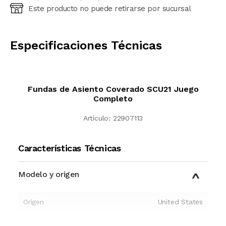
Este producto no puede retirarse por sucursal
Ingresá código postal (sólo números)
CALCULAR
Especificaciones Técnicas
Fundas de Asiento Coverado SCU21 Juego
Completo
Artículo:
22907113
Características Técnicas
Modelo y origen
Origen
United States