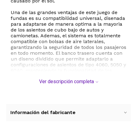
causado por el sol.
Una de las grandes ventajas de este juego de
fundas es su compatibilidad universal, disenada
para adaptarse de manera optima a la mayoria
de los asientos de cubo bajo de autos y
camionetas. Ademas, el sistema es totalmente
compatible con bolsas de aire laterales,
garantizando la seguridad de todos los pasajeros
en todo momento. El banco trasero cuenta con
un diseno dividido que permite adaptarlo a
configuraciones de asientos de tipo 4060, 5050 y
6040, manteniendo la funcionalidad de los
respaldos abatibles y el acceso a los cinturones
Ver descripción completa
de seguridad.
La instalacion es sumamente sencilla y rapida,
ya que no requiere desmontar los asientos del
vehiculo para su colocacion. El paquete incluye
un juego completo de nueve piezas: cinco
Información del fabricante
fundas para apoyacabezas, dos fundas para los
asientos delanteros, una funda para el respaldo
trasero y una funda para la base del asiento
trasero. Disfruta de un interior renovado,