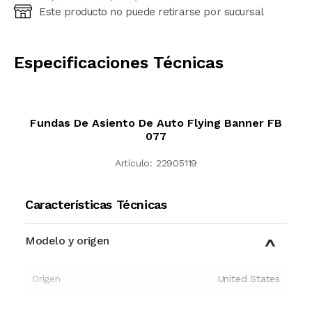
Este producto no puede retirarse por sucursal
Ingresá código postal (sólo números)
CALCULAR
Especificaciones Técnicas
Fundas De Asiento De Auto Flying Banner FB
077
Artículo:
22905119
Características Técnicas
Modelo y origen
Origen
United States