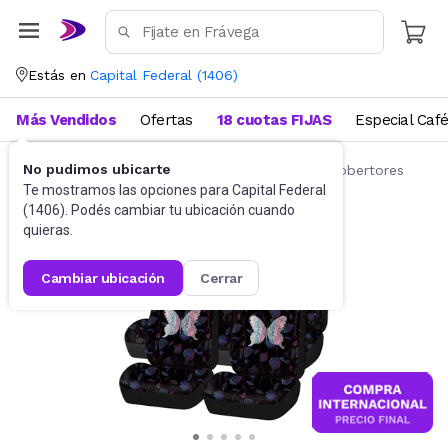
Estás en
Capital Federal
(
1406
)
Más Vendidos
Ofertas
18 cuotas FIJAS
Especial Caf
No pudimos ubicarte
Accesorios para autos y motos
Fundas y cobertores
Te mostramos las opciones para
Capital Federal
(
1406
). Podés cambiar tu ubicación cuando
quieras.
cambiar ubicación
cerrar