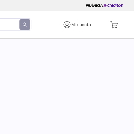
Mi cuenta
s