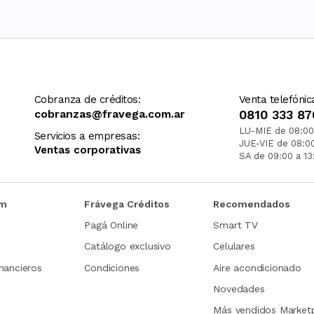
Cobranza de créditos:
Venta telefónic
cobranzas@fravega.com.ar
0810 333 87
LU-MIE de 08:00
Servicios a empresas:
JUE-VIE de 08:0
Ventas corporativas
SA de 09:00 a 13
om
Frávega Créditos
Recomendados
Pagá Online
Smart TV
Catálogo exclusivo
Celulares
nancieros
Condiciones
Aire acondicionado
Novedades
Más vendidos Market