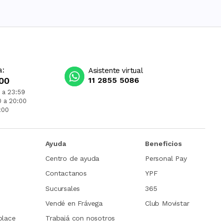
a:
Asistente virtual
00
11 2855 5086
 a 23:59
0 a 20:00
:00
Ayuda
Beneficios
Centro de ayuda
Personal Pay
Contactanos
YPF
Sucursales
365
Vendé en Frávega
Club Movistar
place
Trabajá con nosotros