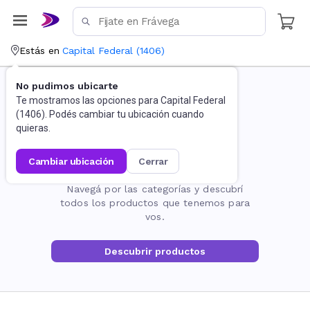
Estás en
Capital Federal
(
1406
)
No pudimos ubicarte
Te mostramos las opciones para
Capital Federal
(
1406
). Podés cambiar tu ubicación cuando
quieras.
cambiar ubicación
cerrar
La página no existe
Navegá por las categorías y descubrí
todos los productos que tenemos para
vos.
Descubrir productos