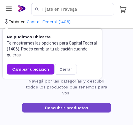
Estás en
Capital Federal
(
1406
)
No pudimos ubicarte
Te mostramos las opciones para
Capital Federal
(
1406
). Podés cambiar tu ubicación cuando
quieras.
cambiar ubicación
cerrar
La página no existe
Navegá por las categorías y descubrí
todos los productos que tenemos para
vos.
Descubrir productos