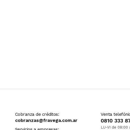
Ver más contenido
Cobranza de créditos:
Venta telefóni
cobranzas@fravega.com.ar
0810 333 8
LU-VI de 08:00 
Servicios a empresas: