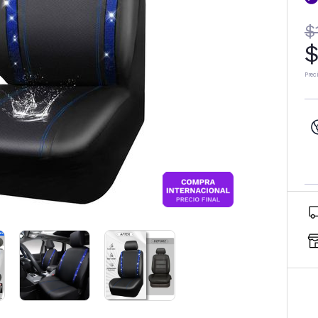
$
$
Prec