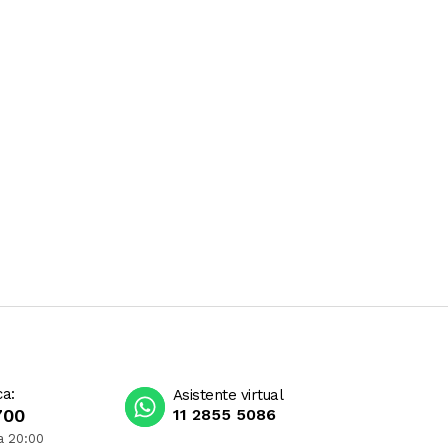
ca:
Asistente virtual
700
11 2855 5086
a 20:00