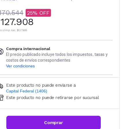
170.544
25
127.908
io s/imp. nac.
$127.908
Compra internacional
El precio publicado incluye todos los impuestos, tasas y
costos de envíos correspondientes
Ver condiciones
Este producto no puede enviarse a
Capital Federal (1406)
Este producto no puede retirarse por sucursal
Ingresá código postal (sólo números)
CALCULAR
Comprar