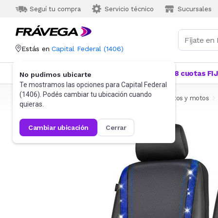
Seguí tu compra
Servicio técnico
Sucursales
Estás en
Capital Federal
(
1406
)
Categorías
Más Vendidos
Ofertas
18 cuotas FI
No pudimos ubicarte
Te mostramos las opciones para
Capital Federal
(
1406
). Podés cambiar tu ubicación cuando
Frávega
Autos, Motos y Otros
Accesorios para autos y motos
quieras.
cambiar ubicación
cerrar