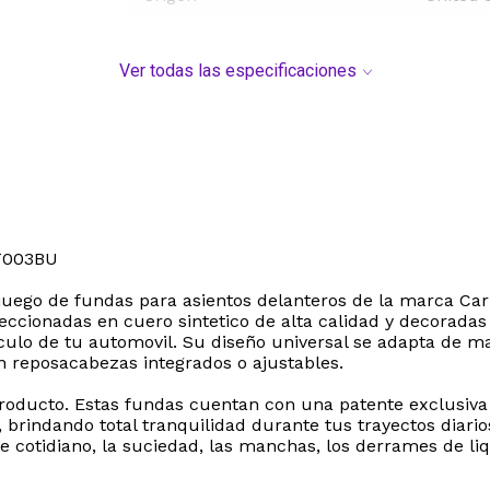
Ver todas las especificaciones
T003BU
e juego de fundas para asientos delanteros de la marca C
feccionadas en cuero sintetico de alta calidad y decorada
aculo de tu automovil. Su diseño universal se adapta de m
n reposacabezas integrados o ajustables.
oducto. Estas fundas cuentan con una patente exclusiva q
a, brindando total tranquilidad durante tus trayectos diar
e cotidiano, la suciedad, las manchas, los derrames de li