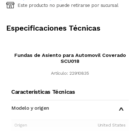
Este producto no puede retirarse por sucursal
Ingresá código postal (sólo números)
CALCULAR
Especificaciones Técnicas
Fundas de Asiento para Automovil Coverado
SCU018
Artículo:
22910835
Características Técnicas
Modelo y origen
Origen
United States