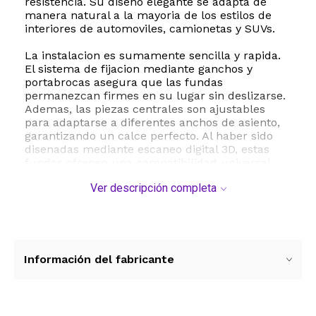
resistencia. Su diseno elegante se adapta de
manera natural a la mayoria de los estilos de
interiores de automoviles, camionetas y SUVs.
La instalacion es sumamente sencilla y rapida.
El sistema de fijacion mediante ganchos y
portabrocas asegura que las fundas
permanezcan firmes en su lugar sin deslizarse.
Ademas, las piezas centrales son ajustables
para adaptarse a diferentes anchos de asiento,
garantizando un calce perfecto. Al haber sido
disenadas mediante escaneo digital 3D, estas
fundas ofrecen una compatibilidad universal
superior al 99 de los vehiculos del mercado,
Ver descripción completa
protegiendo el tapizado original sin obstruir las
funciones esenciales de seguridad como las
bolsas de aire laterales, los cinturones de
seguridad o los sistemas de masaje integrados.
Estas fundas no solo mejoran la estetica de su
Información del fabricante
cabina, sino que tambien brindan una
proteccion completa contra el desgaste diario.
Su material impermeable es altamente
resistente al polvo, a la decoloracion por rayos