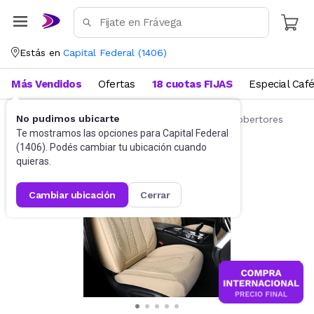
Estás en
Capital Federal
(
1406
)
Más Vendidos
Ofertas
18 cuotas FIJAS
Especial Caf
No pudimos ubicarte
Accesorios para autos y motos
Fundas y cobertores
Te mostramos las opciones para
Capital Federal
(
1406
). Podés cambiar tu ubicación cuando
quieras.
cambiar ubicación
cerrar