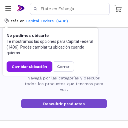
Estás en
Capital Federal
(
1406
)
No pudimos ubicarte
Te mostramos las opciones para
Capital Federal
(
1406
). Podés cambiar tu ubicación cuando
quieras.
cambiar ubicación
cerrar
La página no existe
Navegá por las categorías y descubrí
todos los productos que tenemos para
vos.
Descubrir productos