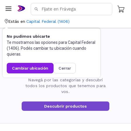
Estás en
Capital Federal
(
1406
)
No pudimos ubicarte
Te mostramos las opciones para
Capital Federal
(
1406
). Podés cambiar tu ubicación cuando
quieras.
cambiar ubicación
cerrar
La página no existe
Navegá por las categorías y descubrí
todos los productos que tenemos para
vos.
Descubrir productos