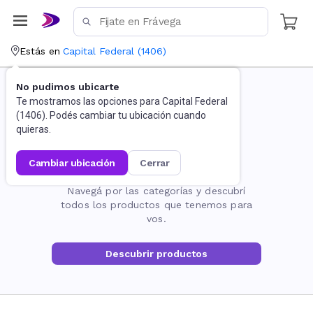
Estás en
Capital Federal
(
1406
)
No pudimos ubicarte
Te mostramos las opciones para
Capital Federal
(
1406
). Podés cambiar tu ubicación cuando
quieras.
cambiar ubicación
cerrar
La página no existe
Navegá por las categorías y descubrí
todos los productos que tenemos para
vos.
Descubrir productos