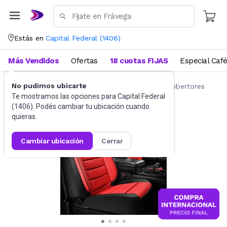
Estás en
Capital Federal
(
1406
)
Más Vendidos
Ofertas
18 cuotas FIJAS
Especial Caf
No pudimos ubicarte
Accesorios para autos y motos
Fundas y cobertores
Te mostramos las opciones para
Capital Federal
(
1406
). Podés cambiar tu ubicación cuando
quieras.
cambiar ubicación
cerrar