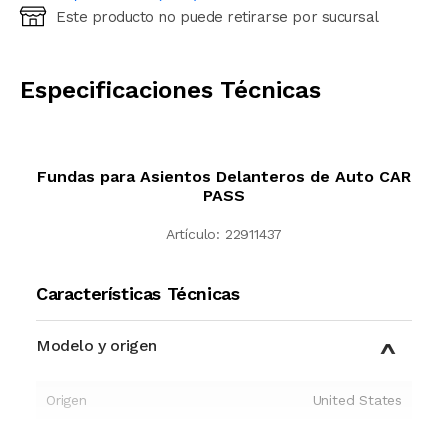
Este producto no puede retirarse por sucursal
Ingresá código postal (sólo números)
CALCULAR
Especificaciones Técnicas
Fundas para Asientos Delanteros de Auto CAR
PASS
Artículo:
22911437
Características Técnicas
Modelo y origen
Origen
United States