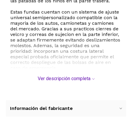
las patadas de los niños en la parte trasera.
Estas fundas cuentan con un sistema de ajuste
universal semipersonalizado compatible con la
mayoria de los autos, camionetas y camiones
del mercado. Gracias a sus practicos cierres de
velcro y correas de sujecion en la parte inferior,
se adaptan firmemente evitando deslizamientos
molestos. Ademas, la seguridad es una
prioridad: incorporan una costura lateral
especial probada oficialmente que permite el
correcto despliegue de las bolsas de aire en
caso de emergencia.
Ver descripción completa
El juego incluye dos fundas para los asientos
delanteros fabricadas con un frente de PVC
impermeable de alta resistencia y un reves de
poliester duradero. Son extremadamente faciles
de limpiar y mantener, asegurando que el
interior de tu automovil luzca impecable por
Información del fabricante
mucho mas tiempo.
ESTE PRODUCTO VIENE DE USA DENTRO DEL
MARCO DEL SERVICIO "PUERTA A PUERTA" QUE