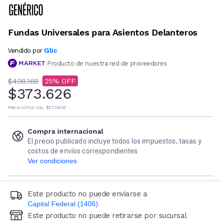
Fundas Universales para Asientos Delanteros
Glic
Vendido por
Producto de nuestra red de proveedores
$498.168
25
$373.626
Precio s/imp. nac.
$373.626
Compra internacional
El precio publicado incluye todos los impuestos, tasas y
costos de envíos correspondientes
Ver condiciones
Este producto no puede enviarse a
Capital Federal (1406)
Este producto no puede retirarse por sucursal
Ingresá código postal (sólo números)