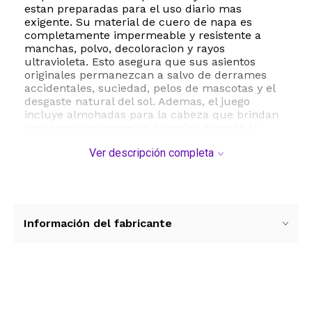
estan preparadas para el uso diario mas
exigente. Su material de cuero de napa es
completamente impermeable y resistente a
manchas, polvo, decoloracion y rayos
ultravioleta. Esto asegura que sus asientos
originales permanezcan a salvo de derrames
accidentales, suciedad, pelos de mascotas y el
desgaste natural del sol. Ademas, el juego
incluye almohadas para la cabeza que brindan
un soporte ergonomico superior durante la
conduccion.
Ver descripción completa
La compatibilidad universal es una de las
mayores ventajas de este modelo. Estan
diseñadas para adaptarse de manera optima a
la mayoria de los asientos delanteros de
automoviles, camionetas, SUV y pickups. La
Información del fabricante
instalacion es sumamente sencilla y no
interfiere con las funciones originales del
vehiculo. El diseño inteligente respeta la salida
de las bolsas de aire, el uso de los cinturones de
seguridad y los ajustes manuales o electricos
Ver más contenido
del asiento, garantizando una conduccion