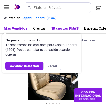
Estás en
Capital Federal
(
1406
)
Más Vendidos
Ofertas
18 cuotas FIJAS
Especial Caf
No pudimos ubicarte
Accesorios para autos y motos
Fundas y cobertores
Te mostramos las opciones para
Capital Federal
(
1406
). Podés cambiar tu ubicación cuando
quieras.
cambiar ubicación
cerrar