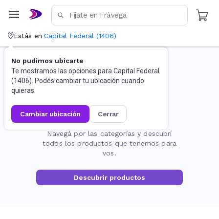
Estás en
Capital Federal
(
1406
)
No pudimos ubicarte
Te mostramos las opciones para
Capital Federal
(
1406
). Podés cambiar tu ubicación cuando
quieras.
cambiar ubicación
cerrar
La página no existe
Navegá por las categorías y descubrí
todos los productos que tenemos para
vos.
Descubrir productos