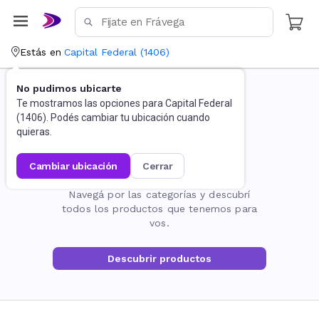
Estás en
Capital Federal
(
1406
)
No pudimos ubicarte
Te mostramos las opciones para
Capital Federal
(
1406
). Podés cambiar tu ubicación cuando
quieras.
cambiar ubicación
cerrar
La página no existe
Navegá por las categorías y descubrí
todos los productos que tenemos para
vos.
Descubrir productos