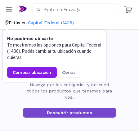
Estás en
Capital Federal
(
1406
)
No pudimos ubicarte
Te mostramos las opciones para
Capital Federal
(
1406
). Podés cambiar tu ubicación cuando
quieras.
cambiar ubicación
cerrar
La página no existe
Navegá por las categorías y descubrí
todos los productos que tenemos para
vos.
Descubrir productos