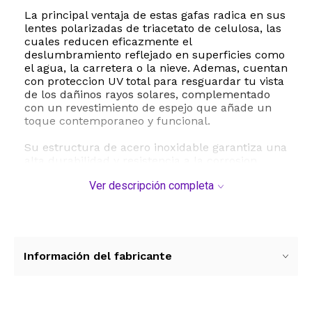
La principal ventaja de estas gafas radica en sus
lentes polarizadas de triacetato de celulosa, las
cuales reducen eficazmente el
deslumbramiento reflejado en superficies como
el agua, la carretera o la nieve. Ademas, cuentan
con proteccion UV total para resguardar tu vista
de los dañinos rayos solares, complementado
con un revestimiento de espejo que añade un
toque contemporaneo y funcional.
Su estructura de acero inoxidable garantiza una
alta durabilidad y resistencia a la corrosion,
manteniendo la ligereza del armazon con un
Ver descripción completa
peso de apenas 27.5 gramos. El diseño de gran
tamaño se adapta perfectamente a rostros
adultos que buscan una cobertura amplia y un
estilo clasico renovado. El paquete incluye un
estuche de transporte para proteger tus gafas
de rayaduras y golpes cuando no las estes
Información del fabricante
usando.
Especificaciones tecnicas:
- Marca: VIVIENFANG