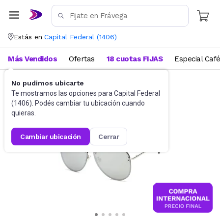
Estás en
Capital Federal
(
1406
)
Más Vendidos
Ofertas
18 cuotas FIJAS
Especial Caf
No pudimos ubicarte
Accesorios
Anteojos de sol
Te mostramos las opciones para
Capital Federal
(
1406
). Podés cambiar tu ubicación cuando
quieras.
cambiar ubicación
cerrar