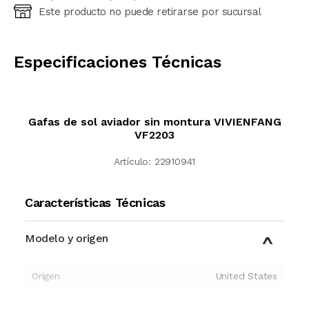
Este producto no puede retirarse por sucursal
Ingresá código postal (sólo números)
CALCULAR
Especificaciones Técnicas
Gafas de sol aviador sin montura VIVIENFANG
VF2203
Artículo:
22910941
Características Técnicas
Modelo y origen
Origen
United States