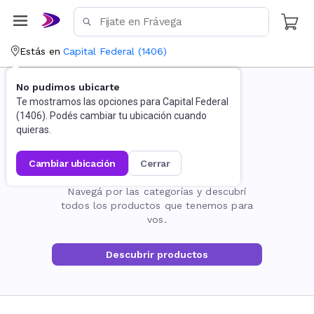
Estás en
Capital Federal
(
1406
)
No pudimos ubicarte
Te mostramos las opciones para
Capital Federal
(
1406
). Podés cambiar tu ubicación cuando
quieras.
cambiar ubicación
cerrar
La página no existe
Navegá por las categorías y descubrí
todos los productos que tenemos para
vos.
Descubrir productos