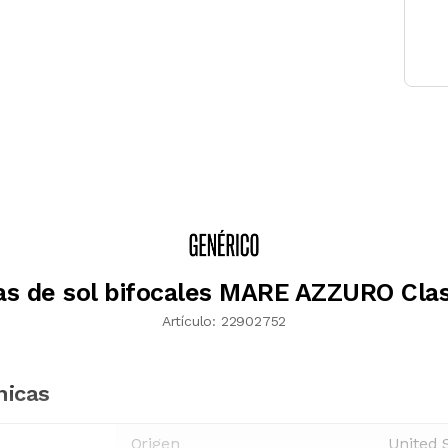
as de sol bifocales MARE AZZURO Clas
Artículo:
22902752
nicas
Origen
United 