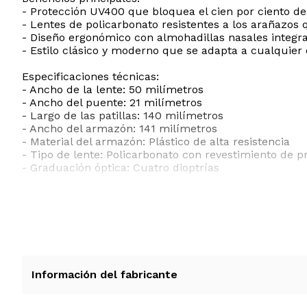
- Protección UV400 que bloquea el cien por ciento de
- Lentes de policarbonato resistentes a los arañazos q
- Diseño ergonómico con almohadillas nasales integra
- Estilo clásico y moderno que se adapta a cualquier 
Especificaciones técnicas:
- Ancho de la lente: 50 milímetros
- Ancho del puente: 21 milímetros
- Largo de las patillas: 140 milímetros
- Ancho del armazón: 141 milímetros
- Material del armazón: Plástico de alta resistencia
- Tipo de lente: Policarbonato con revestimiento de pr
- Graduación óptica: Cuatro dioptrías
ESTE PRODUCTO VIENE DE USA DENTRO DEL MARCO 
RECIBIRA EL PRODUCTO ENTRE 10 Y 12 DIAS DESPUE
Información del fabricante