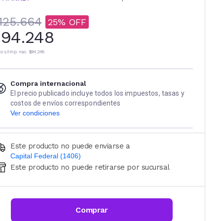
125.664
25
94.248
io s/imp. nac.
$94.248
Compra internacional
El precio publicado incluye todos los impuestos, tasas y
costos de envíos correspondientes
Ver condiciones
Este producto no puede enviarse a
Capital Federal (1406)
Este producto no puede retirarse por sucursal
Ingresá código postal (sólo números)
CALCULAR
Comprar