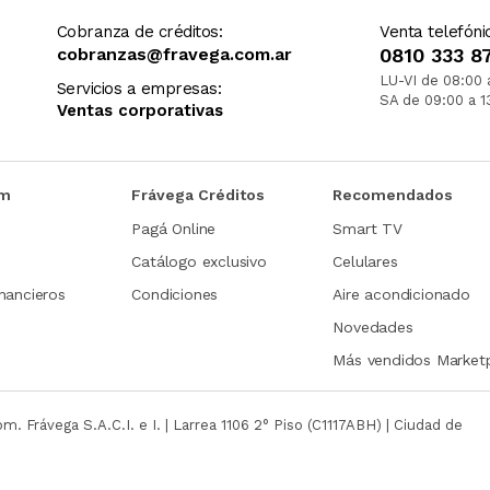
Cobranza de créditos:
Venta telefóni
cobranzas@fravega.com.ar
0810 333 8
LU-VI de 08:00 
Servicios a empresas:
SA de 09:00 a 1
Ventas corporativas
om
Frávega Créditos
Recomendados
Pagá Online
Smart TV
Catálogo exclusivo
Celulares
nancieros
Condiciones
Aire acondicionado
Novedades
Más vendidos Market
com.
Frávega S.A.C.I. e I. | Larrea 1106 2° Piso (C1117ABH) | Ciudad de