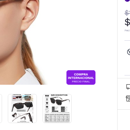
$
$
Prec