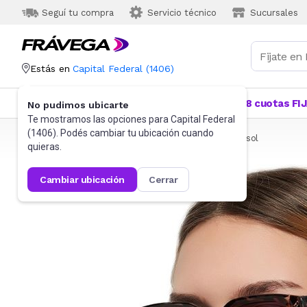
Seguí tu compra
Servicio técnico
Sucursales
Estás en
Capital Federal
(
1406
)
Categorías
Más Vendidos
Ofertas
18 cuotas FI
No pudimos ubicarte
Te mostramos las opciones para
Capital Federal
(
1406
). Podés cambiar tu ubicación cuando
Frávega
Indumentaria
Accesorios
Anteojos de sol
quieras.
cambiar ubicación
cerrar