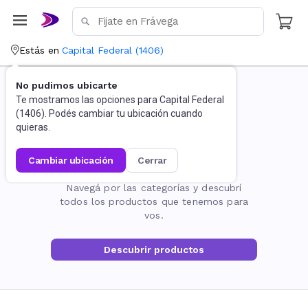
Estás en
Capital Federal
(
1406
)
No pudimos ubicarte
Te mostramos las opciones para
Capital Federal
(
1406
). Podés cambiar tu ubicación cuando
quieras.
cambiar ubicación
cerrar
La página no existe
Navegá por las categorías y descubrí
todos los productos que tenemos para
vos.
Descubrir productos