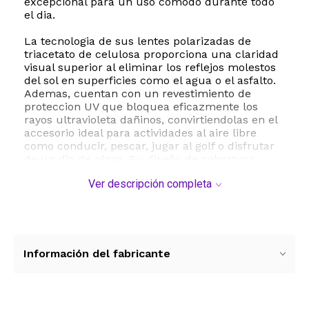
excepcional para un uso comodo durante todo
el dia.
La tecnologia de sus lentes polarizadas de
triacetato de celulosa proporciona una claridad
visual superior al eliminar los reflejos molestos
del sol en superficies como el agua o el asfalto.
Ademas, cuentan con un revestimiento de
proteccion UV que bloquea eficazmente los
rayos ultravioleta dañinos, convirtiendolas en el
accesorio ideal para actividades al aire libre
como conducir, pescar, jugar al golf o disfrutar
de un dia de playa. Su diseño de cobertura
completa se adapta perfectamente a rostros de
Ver descripción completa
tamaño estandar a mediano grande.
Estas gafas de sol no solo destacan por su
funcionalidad sino tambien por su durabilidad.
El acetato de alta calidad utilizado en su
fabricacion ofrece una flexibilidad y resistencia
Información del fabricante
superiores a las monturas de plastico
convencionales. El paquete incluye un estuche
de transporte para mantenerlas protegidas de
rayaduras y suciedad cuando no las estes