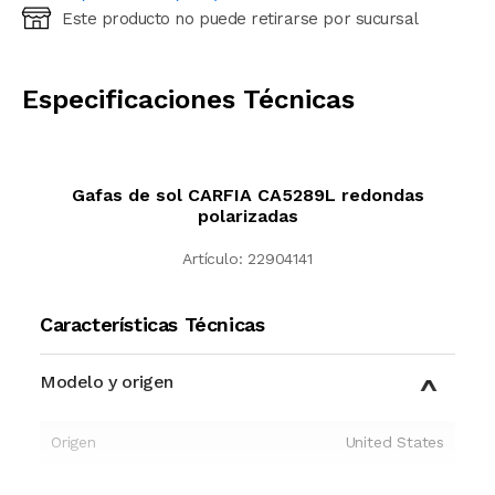
Este producto no puede retirarse por sucursal
Ingresá código postal (sólo números)
CALCULAR
Especificaciones Técnicas
Gafas de sol CARFIA CA5289L redondas
polarizadas
Artículo:
22904141
Características Técnicas
Modelo y origen
Origen
United States