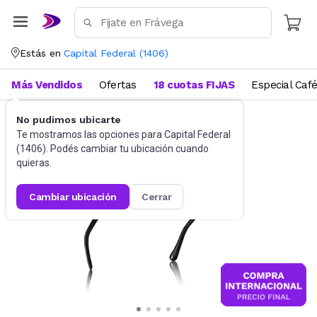
Estás en
Capital Federal
(
1406
)
Más Vendidos
Ofertas
18 cuotas FIJAS
Especial Caf
No pudimos ubicarte
Accesorios
Anteojos de sol
Te mostramos las opciones para
Capital Federal
(
1406
). Podés cambiar tu ubicación cuando
quieras.
cambiar ubicación
cerrar